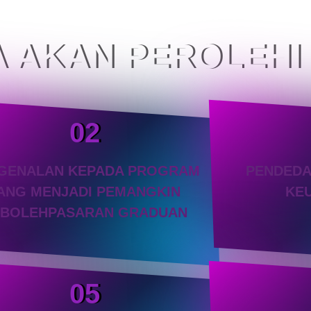
 AKAN PEROLEHI D
02
GENALAN KEPADA PROGRAM
PENDEDA
ANG MENJADI PEMANGKIN
KE
EBOLEHPASARAN GRADUAN
05