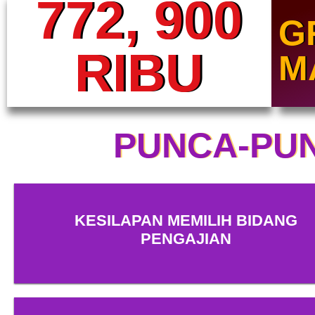
772, 900
G
RIBU
M
PUNCA-PU
KESILAPAN MEMILIH BIDANG
PENGAJIAN