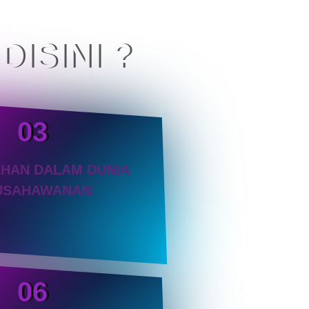
ISINI ?
03
HAN DALAM DUNIA
USAHAWANAN
06