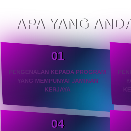
APA YANG ANDA
01
PENGENALAN KEPADA PROGRAM
PEN
YANG MEMPUNYAI JAMINAN
Y
KERJAYA
K
04