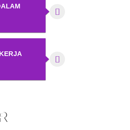
DALAM
EKERJA
R