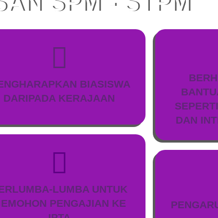
SAN SPM - STPM
BERH
ENGHARAPKAN BIASISWA
BANTU
DARIPADA KERAJAAN
SEPERT
DAN IN
ERLUMBA-LUMBA UNTUK
EMOHON PENGAJIAN KE
PENGARU
IPTA