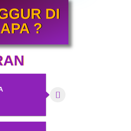
GGUR DI
APA ?
RAN
A
H