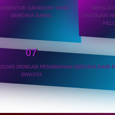
EMBENTUK GRADUAN YANG
MENGATA
BERDAYA SAING
GRADUAN YA
PEL
07
AN DENGAN PENAWARAN KERJAYA DARI P
SWASTA