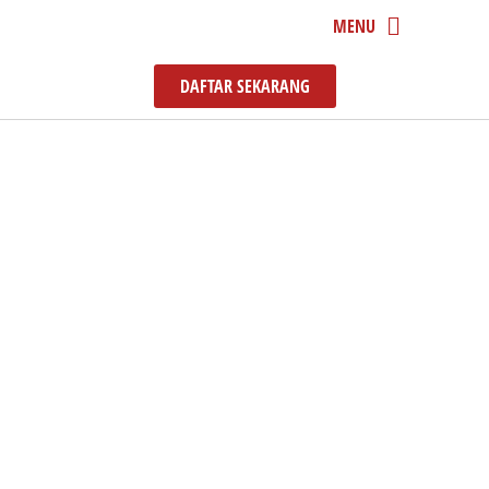
MENU
DAFTAR SEKARANG
PROGRAM YANG DITAWARKAN
Ijazah Sarjana
Pentadbiran Perniagaan