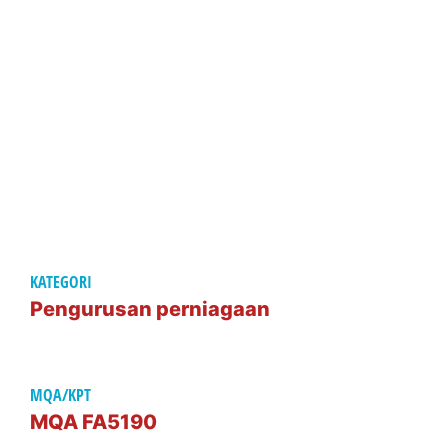
pentadbiran perniagaan yang diperolehi, graduan dapat
membina kerjaya dalam perniagaan sendiri sebagai
seorang usahawan. Selain itu, majikan masa kini
mengambil graduan yang mempunyai pengetahuan dan
kemahiran dalam bidang pentadbiran perniagaan
sebagai pengurus perniagaan, pengurus operasi dan
pemasaran.
KATEGORI
Pengurusan perniagaan
MQA/KPT
MQA FA5190